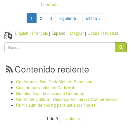
Leer más
1
2
3
siguiente ›
última »
English
Français
Español
Magyar
Català
Hrvatski
Formulario
de
Buscar
búsqueda
Contenido reciente
Conferencia final CodeMob en Barcelona
Caja de herramientas CodeMob
Reunión final de socios de Codemob
Centro de Cultura - Desafíos en nuevas Competencias
Currículum de coding para usuarios finales.
1 de 9
siguiente ›