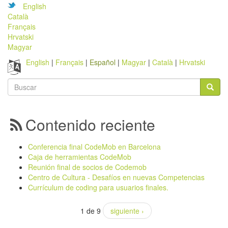
English
Català
Français
Hrvatski
Magyar
English
Français
Español
Magyar
Català
Hrvatski
Formulario
de
Buscar
búsqueda
Contenido reciente
Conferencia final CodeMob en Barcelona
Caja de herramientas CodeMob
Reunión final de socios de Codemob
Centro de Cultura - Desafíos en nuevas Competencias
Currículum de coding para usuarios finales.
1 de 9
siguiente ›