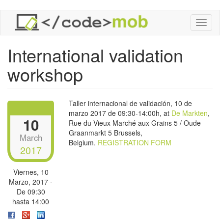
Pasar
Toggl
al
naviga
contenido
principal
International validation
workshop
Taller internacional de validación, 10 de
marzo 2017 de 09:30-14:00h, at
De Markten
,
10
Rue du Vieux Marché aux Grains 5 / Oude
Graanmarkt 5 Brussels,
March
Belgium.
REGISTRATION FORM
2017
Viernes, 10
Marzo, 2017 -
De
09:30
hasta
14:00