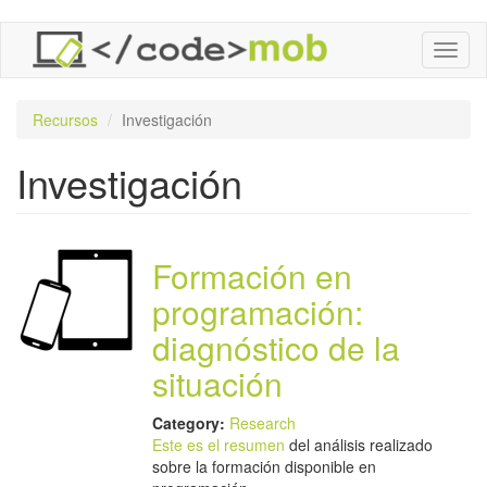
Pasar
Toggl
al
naviga
contenido
principal
Recursos
Investigación
Investigación
Formación en
programación:
diagnóstico de la
situación
Category:
Research
Este es el resumen
del análisis realizado
sobre la formación disponible en