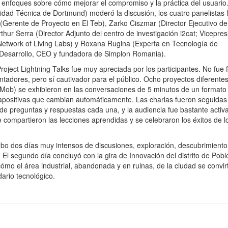
s enfoques sobre cómo mejorar el compromiso y la práctica del usuario
idad Técnica de Dortmund) moderó la discusión, los cuatro panelistas 
(Gerente de Proyecto en El Teb), Zarko Ciszmar (Director Ejecutivo de
rthur Serra (Director Adjunto del centro de investigación i2cat; Vicepre
etwork of Living Labs) y Roxana Rugina (Experta en Tecnología de
 Desarrollo, CEO y fundadora de Simplon Romania).
roject Lightning Talks fue muy apreciada por los participantes. No fue f
ntadores, pero sí cautivador para el público. Ocho proyectos diferente
eMob) se exhibieron en las conversaciones de 5 minutos de un format
iapositivas que cambian automáticamente. Las charlas fueron seguidas
de preguntas y respuestas cada una, y la audiencia fue bastante activ
e compartieron las lecciones aprendidas y se celebraron los éxitos de l
bo dos días muy intensos de discusiones, exploración, descubrimiento
. El segundo día concluyó con la gira de Innovación del distrito de Pob
ómo el área industrial, abandonada y en ruinas, de la ciudad se convirt
dario tecnológico.