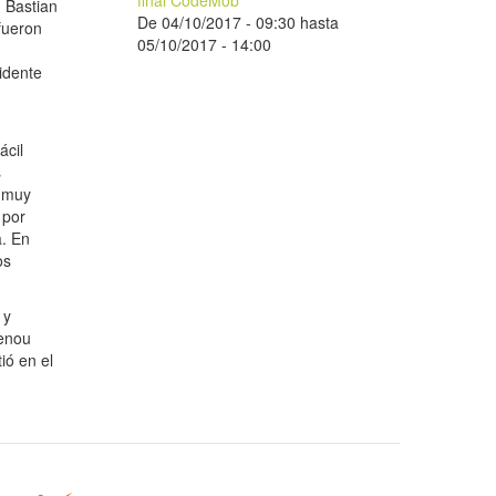
final CodeMob
. Bastian
De
04/10/2017 - 09:30
hasta
fueron
05/10/2017 - 14:00
sidente
ácil
s
o muy
 por
a. En
os
 y
lenou
ió en el