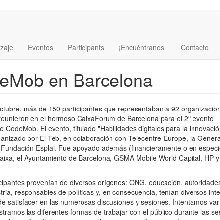
zaje
Eventos
Participants
¡Encuéntranos!
Contacto
deMob en Barcelona
 octubre, más de 150 participantes que representaban a 92 organizacio
 reunieron en el hermoso CaixaForum de Barcelona para el 2º evento
de CodeMob. El evento, titulado "Habilidades digitales para la innovació
rganizado por El Teb, en colaboración con Telecentre-Europe, la General
a Fundación Esplai. Fue apoyado además (financieramente o en especie
aixa, el Ayuntamiento de Barcelona, ​​GSMA Mobile World Capital, HP y
icipantes provenían de diversos orígenes: ONG, educación, autoridade
stria, responsables de políticas y, en consecuencia, tenían diversos int
e satisfacer en las numerosas discusiones y sesiones. Intentamos vari
tramos las diferentes formas de trabajar con el público durante las se