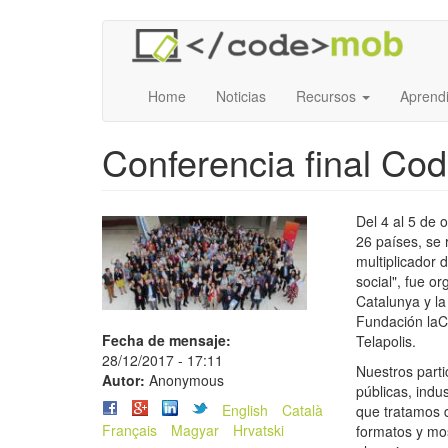
Pasar
al
contenido
principal
Home
Noticias
Recursos
Aprendi
Conferencia final Co
Del 4 al 5 de
26 países, se
multiplicador 
social", fue o
Catalunya y l
Fundación laC
Fecha de mensaje:
Telapolis.
28/12/2017 - 17:11
Nuestros part
Autor:
Anonymous
públicas, indu
English
Català
que tratamos d
Français
Magyar
Hrvatski
formatos y mos