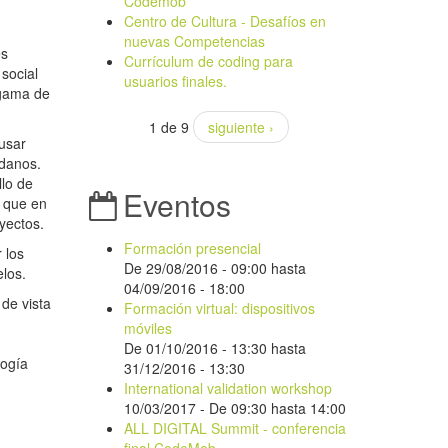
Codemob
Centro de Cultura - Desafíos en
nuevas Competencias
es
Currículum de coding para
 social
usuarios finales.
 gama de
1 de 9
siguiente ›
 usar
adanos.
llo de
Eventos
s que en
yectos.
Formación presencial
 los
De
29/08/2016 - 09:00
hasta
elos.
04/09/2016 - 18:00
 de vista
Formación virtual: dispositivos
móviles
De
01/10/2016 - 13:30
hasta
logía
31/12/2016 - 13:30
International validation workshop
10/03/2017 -
De
09:30
hasta
14:00
ALL DIGITAL Summit - conferencia