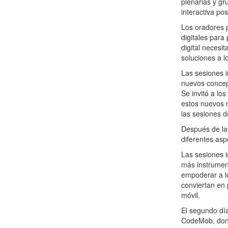
plenarias y gr
interactiva pos
Los oradores 
digitales para
digital neces
soluciones a 
Las sesiones i
nuevos concep
Se invitó a lo
estos nuevos m
las sesiones d
Después de las
diferentes asp
Las sesiones i
más instrumen
empoderar a lo
conviertan en 
móvil.
El segundo dí
CodeMob, dond