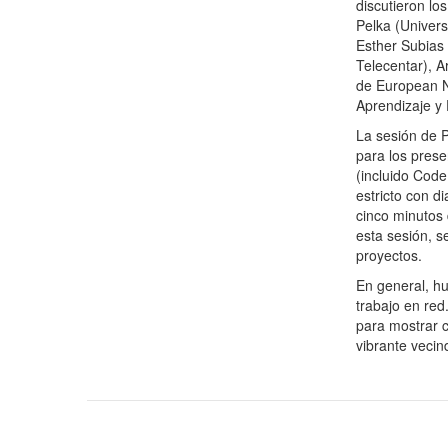
discutieron lo
Pelka (Univers
Esther Subias 
Telecentar), A
de European N
Aprendizaje y
La sesión de P
para los prese
(incluido Cod
estricto con d
cinco minutos 
esta sesión, s
proyectos.
En general, hu
trabajo en red
para mostrar c
vibrante vecin