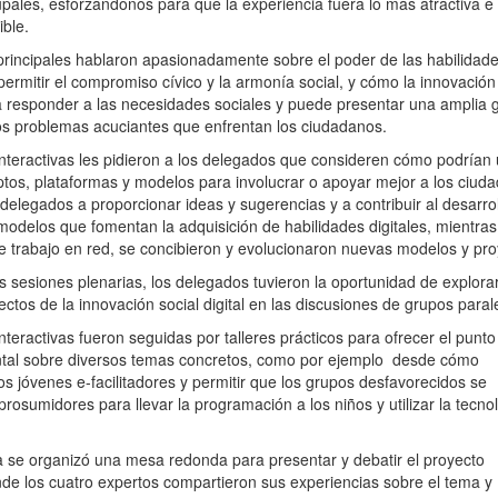
upales, esforzándonos para que la experiencia fuera lo más atractiva e
ible.
principales hablaron apasionadamente sobre el poder de las habilidad
 permitir el compromiso cívico y la armonía social, y cómo la innovación
ita responder a las necesidades sociales y puede presentar una amplia
los problemas acuciantes que enfrentan los ciudadanos.
nteractivas les pidieron a los delegados que consideren cómo podrían
tos, plataformas y modelos para involucrar o apoyar mejor a los ciud
s delegados a proporcionar ideas y sugerencias y a contribuir al desarro
odelos que fomentan la adquisición de habilidades digitales, mientra
e trabajo en red, se concibieron y evolucionaron nuevas modelos y pro
 sesiones plenarias, los delegados tuvieron la oportunidad de explorar
ectos de la innovación social digital en las discusiones de grupos paral
nteractivas fueron seguidas por talleres prácticos para ofrecer el punto
tal sobre diversos temas concretos, como por ejemplo desde cómo
s jóvenes e-facilitadores y permitir que los grupos desfavorecidos se
prosumidores para llevar la programación a los niños y utilizar la tecno
a se organizó una mesa redonda para presentar y debatir el proyecto
e los cuatro expertos compartieron sus experiencias sobre el tema y