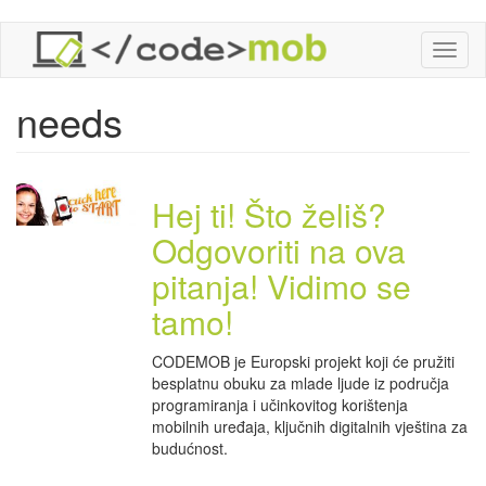
Skoči
Toggl
na
naviga
glavni
sadržaj
needs
Hej ti! Što želiš?
Odgovoriti na ova
pitanja! Vidimo se
tamo!
CODEMOB je Europski projekt koji će pružiti
besplatnu obuku za mlade ljude iz područja
programiranja i učinkovitog korištenja
mobilnih uređaja, ključnih digitalnih vještina za
budućnost.