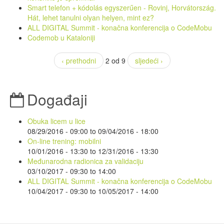
Smart telefon + kódolás egyszerűen - Rovinj, Horvátország.
Hát, lehet tanulni olyan helyen, mint ez?
ALL DIGITAL Summit - konačna konferencija o CodeMobu
Codemob u Kataloniji
‹ prethodni
2 od 9
sljedeći ›
Događaji
Obuka licem u lice
08/29/2016 - 09:00
to
09/04/2016 - 18:00
On-line trening: mobilni
10/01/2016 - 13:30
to
12/31/2016 - 13:30
Međunarodna radionica za validaciju
03/10/2017 -
09:30
to
14:00
ALL DIGITAL Summit - konačna konferencija o CodeMobu
10/04/2017 - 09:30
to
10/05/2017 - 14:00