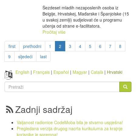
Šezdeset mladih nezaposlenih osoba iz
Belgije, Hrvatskej, Mađarske i Španjolske (15
u svakoj zemlji) sudjelovat će u programu
učenja od strane e-facilitatora.
Pročitaj više
first
prethodni
1
2
3
4
5
6
7
8
9
sljedeći
last
English
Français
Español
Magyar
Català
Hrvatski
Obrazac
pretrage
Pretraži
Zadnji sadržaj
Valjanost radionice CodeMoba bila je stvarno uspješna!
Pregledana verzija drugog nacrta kurikuluma za krajnje
korisnike je spremna!