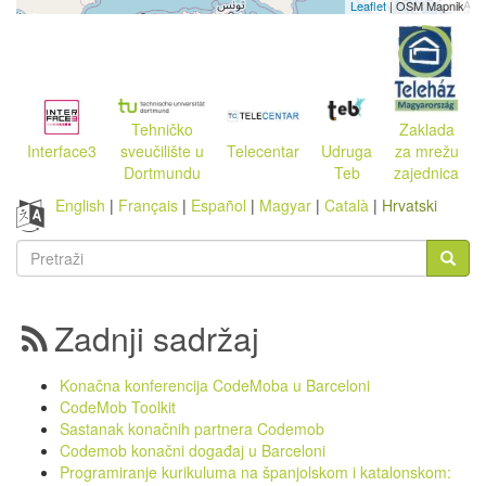
Leaflet
| OSM Mapnik
Zaklada
Tehničko
Telecentar
Interface3
Udruga
za mrežu
sveučilište u
Teb
zajednica
Dortmundu
English
Français
Español
Magyar
Català
Hrvatski
Obrazac
pretrage
Pretraži
Zadnji sadržaj
Konačna konferencija CodeMoba u Barceloni
CodeMob Toolkit
Sastanak konačnih partnera Codemob
Codemob konačni događaj u Barceloni
Programiranje kurikuluma na španjolskom i katalonskom: