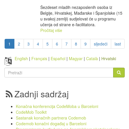
Šezdeset mladih nezaposlenih osoba iz
Belgije, Hrvatskej, Mađarske i Španjolske (15
u svakoj zemlji) sudjelovat će u programu
učenja od strane e-facilitatora.
Pročitaj više
1
2
3
4
5
6
7
8
9
sljedeći
last
English
Français
Español
Magyar
Català
Hrvatski
Obrazac
pretrage
Pretraži
Zadnji sadržaj
Konačna konferencija CodeMoba u Barceloni
CodeMob Toolkit
Sastanak konačnih partnera Codemob
Codemob konačni događaj u Barceloni