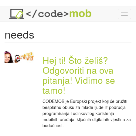
Skoči
Toggl
na
naviga
glavni
sadržaj
needs
Hej ti! Što želiš?
Odgovoriti na ova
pitanja! Vidimo se
tamo!
CODEMOB je Europski projekt koji će pružiti
besplatnu obuku za mlade ljude iz područja
programiranja i učinkovitog korištenja
mobilnih uređaja, ključnih digitalnih vještina za
budućnost.