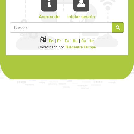
Acerca de
Iniciar sesión
Formulario
de
Buscar
:
En
|
Fr
|
Es
|
Hu
|
Ca
|
Hr
búsqueda
Coordinado por
Telecentre Europe