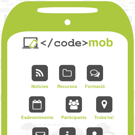
Vés
al
contingut
Notícies
Recursos
Formació
Esdeveniments
Participants
Troba'ns!