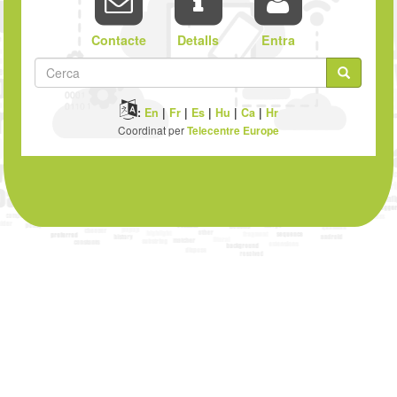
Contacte
Detalls
Entra
Formulari
de
Cerca
:
En
|
Fr
|
Es
|
Hu
|
Ca
|
Hr
cerca
Coordinat per
Telecentre Europe