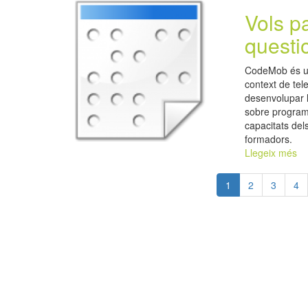
Vols p
questio
CodeMob és un p
context de tel
desenvolupar l
sobre programa
capacitats dels
formadors.
Llegeix més
1
2
3
4