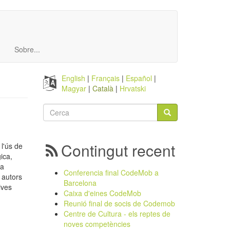
Sobre...
English
Français
Español
Magyar
Català
Hrvatski
Formulari
de
Cerca
cerca
Contingut recent
l'ús de
gica,
ia
Conferencia final CodeMob a
 autors
Barcelona
ives
Caixa d'eines CodeMob
Reunió final de socis de Codemob
Centre de Cultura - els reptes de
noves competències