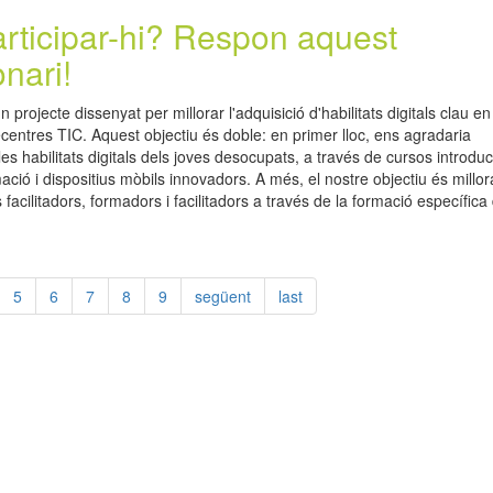
articipar-hi? Respon aquest
nari!
rojecte dissenyat per millorar l'adquisició d'habilitats digitals clau en
ecentres TIC. Aquest objectiu és doble: en primer lloc, ens agradaria
es habilitats digitals dels joves desocupats, a través de cursos introduc
ció i dispositius mòbils innovadors. A més, el nostre objectiu és millor
 facilitadors, formadors i facilitadors a través de la formació específica
5
6
7
8
9
següent
last