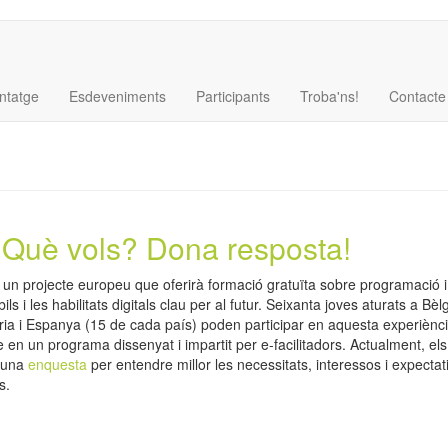
ntatge
Esdeveniments
Participants
Troba'ns!
Contacte
! Què vols? Dona resposta!
 projecte europeu que oferirà formació gratuïta sobre programació i 
ils i les habilitats digitals clau per al futur. Seixanta joves aturats a Bèl
ia i Espanya (15 de cada país) poden participar en aquesta experiènc
 en un programa dissenyat i impartit per e-facilitadors. Actualment, els
t una
enquesta
per entendre millor les necessitats, interessos i expectat
s.