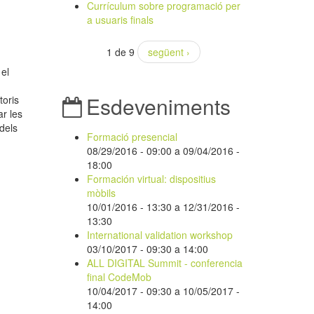
Currículum sobre programació per
a usuaris finals
1 de 9
següent ›
 el
Esdeveniments
toris
ar les
 dels
Formació presencial
08/29/2016 - 09:00
a
09/04/2016 -
18:00
Formación virtual: dispositius
mòbils
10/01/2016 - 13:30
a
12/31/2016 -
13:30
International validation workshop
03/10/2017 -
09:30
a
14:00
ALL DIGITAL Summit - conferencia
final CodeMob
10/04/2017 - 09:30
a
10/05/2017 -
14:00