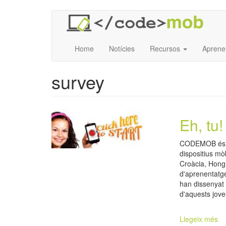
Vés
al
contingut
Home
Notícies
Recursos
Aprene
survey
Eh, tu
CODEMOB és un
dispositius mòb
Croàcia, Hongr
d'aprenentatge
han dissenya
d'aquests jove
Llegeix més