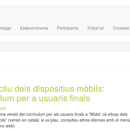
ntatge
Esdeveniments
Participants
Troba'ns!
Contacte
tiu dels dispositius mòbils:
lum per a usuaris finals
bile
ima versió del currículum per als usuaris finals a "Mòbil: ús eficaç dels
bils" (versió en català; si us plau, consulteu altres idiomes amb el men
lloc web)