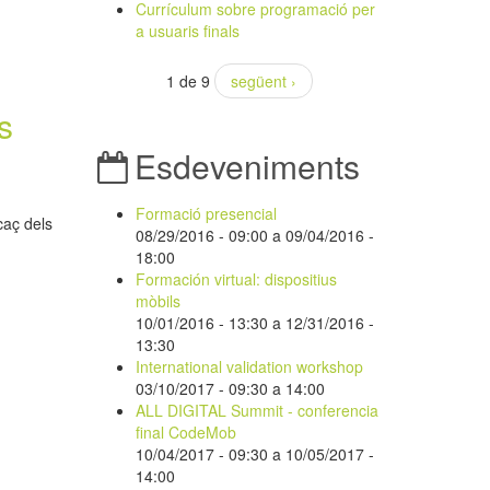
Currículum sobre programació per
a usuaris finals
1 de 9
següent ›
s
Esdeveniments
Formació presencial
icaç dels
08/29/2016 - 09:00
a
09/04/2016 -
18:00
Formación virtual: dispositius
mòbils
10/01/2016 - 13:30
a
12/31/2016 -
13:30
International validation workshop
03/10/2017 -
09:30
a
14:00
ALL DIGITAL Summit - conferencia
final CodeMob
10/04/2017 - 09:30
a
10/05/2017 -
14:00