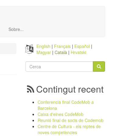
Sobre...
English
Français
Español
Magyar
Català
Hrvatski
Formulari
de
Cerca
cerca
Contingut recent
Conferencia final CodeMob a
Barcelona
Caixa d'eines CodeMob
Reunió final de socis de Codemob
ú
Centre de Cultura - els reptes de
noves competències