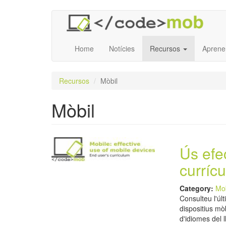
Vés
al
contingut
Home
Notícies
Recursos
Aprene
Recursos
Mòbil
Mòbil
Ús efec
currícu
Category:
Mo
Consulteu l'últ
dispositius mò
d'idiomes del 