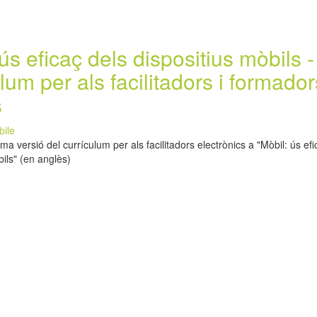
ús eficaç dels dispositius mòbils -
lum per als facilitadors i formador
s
bile
ima versió del currículum per als facilitadors electrònics a "Mòbil: ús ef
bils" (en anglès)