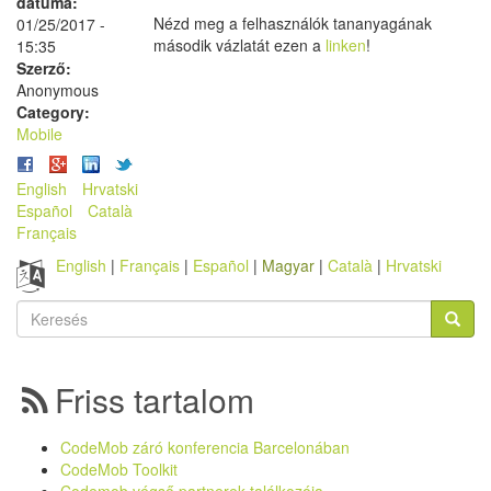
dátuma:
Nézd meg a felhasználók tananyagának
01/25/2017 -
második vázlatát ezen a
linken
!
15:35
Szerző:
Anonymous
Category:
Mobile
English
Hrvatski
Español
Català
Français
English
Français
Español
Magyar
Català
Hrvatski
Keresés
űrlap
Keresés
Friss tartalom
CodeMob záró konferencia Barcelonában
CodeMob Toolkit
Codemob végső partnerek találkozója