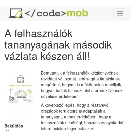
Ugrás
Toggl
a
naviga
tartalomra
A felhasználók
tananyagának második
vázlata készen áll!
Bemutatjuk a felhasználók kézikönyvének
rövidített változatát, ami segít a fiataloknak
megérteni, hogyan is működnek a mobiljaik,
hogyan tudják felhasználni a produktivitásuk
növelése érdekében.
A következő lépés, hogy a résztvevő
országok területeire is adaptálják a
tananyagot, annak érdekében, hogy a
felhasználók minőségi, hasznos és gyakorlati
Beküldés
információkra tegyenek szert.