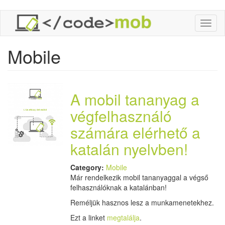
Ugrás
Toggl
a
naviga
tartalomra
Mobile
A mobil tananyag a
végfelhasználó
számára elérhető a
katalán nyelvben!
Category:
Mobile
Már rendelkezik mobil tananyaggal a végső
felhasználóknak a katalánban!
Reméljük hasznos lesz a munkamenetekhez.
Ezt a linket
megtalálja
.