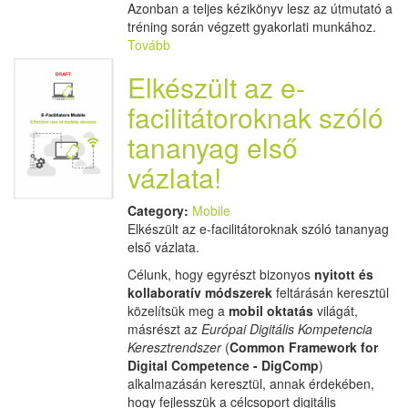
Azonban a teljes kézikönyv lesz az útmutató a
tréning során végzett gyakorlati munkához.
Tovább
Elkészült az e-
facilitátoroknak szóló
tananyag első
vázlata!
Category:
Mobile
Elkészült az e-facilitátoroknak szóló tananyag
első vázlata.
Célunk, hogy egyrészt bizonyos
nyitott és
kollaboratív módszerek
feltárásán keresztül
közelítsük meg a
mobil oktatás
világát,
másrészt az
Európai Digitális Kompetencia
Keresztrendszer
(
Common Framework for
Digital Competence -
DigComp
)
alkalmazásán keresztül, annak érdekében,
hogy fejlesszük a célcsoport digitális