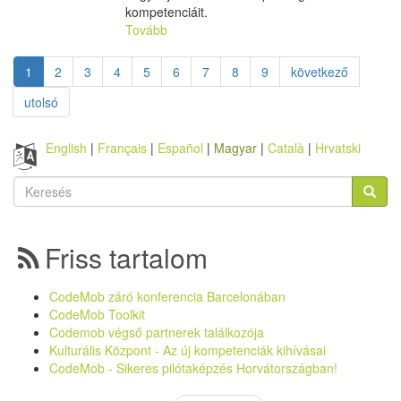
kompetenciáit.
Tovább
1
2
3
4
5
6
7
8
9
következő
utolsó
English
Français
Español
Magyar
Català
Hrvatski
Keresés
űrlap
Keresés
Friss tartalom
CodeMob záró konferencia Barcelonában
CodeMob Toolkit
Codemob végső partnerek találkozója
Kulturális Központ - Az új kompetenciák kihívásai
CodeMob - Sikeres pilótaképzés Horvátországban!