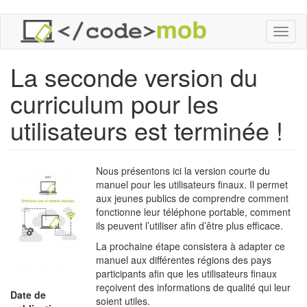
Aller
Toggl
au
naviga
contenu
principal
La seconde version du
curriculum pour les
utilisateurs est terminée !
Nous présentons ici la version courte du
manuel pour les utilisateurs finaux. Il permet
aux jeunes publics de comprendre comment
fonctionne leur téléphone portable, comment
ils peuvent l’utiliser afin d’être plus efficace.
La prochaine étape consistera à adapter ce
manuel aux différentes régions des pays
participants afin que les utilisateurs finaux
reçoivent des informations de qualité qui leur
Date de
soient utiles.