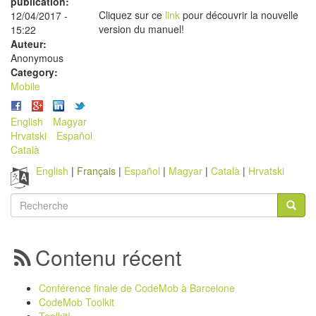
publication:
Cliquez sur ce
link
pour découvrir la nouvelle
12/04/2017 -
version du manuel!
15:22
Auteur:
Anonymous
Category:
Mobile
English
Magyar
Hrvatski
Español
Català
English
Français
Español
Magyar
Català
Hrvatski
Formulaire
de
Recherche
recherche
Contenu récent
Conférence finale de CodeMob à Barcelone
CodeMob Toolkit
Toolkit!