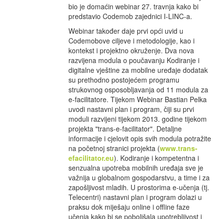
bio je domaćin webinar 27. travnja kako bi
predstavio Codemob zajednici I-LINC-a.
Webinar također daje prvi opći uvid u
Codemobove ciljeve i metodologije, kao i
kontekst i projektno okruženje. Dva nova
razvijena modula o poučavanju Kodiranje i
digitalne vještine za mobilne uređaje dodatak
su prethodno postojećem programu
strukovnog osposobljavanja od 11 modula za
e-facilitatore. Tijekom Webinar Bastian Pelka
uvodi nastavni plan i program, čiji su prvi
moduli razvijeni tijekom 2013. godine tijekom
projekta "trans-e-facilitator". Detaljne
informacije i cjelovit opis svih modula potražite
na početnoj stranici projekta (
www.trans-
efacilitator.eu
). Kodiranje i kompetentna i
senzualna upotreba mobilnih uređaja sve je
važnija u globalnom gospodarstvu, a time i za
zapošljivost mladih. U prostorima e-učenja (tj.
Telecentri) nastavni plan i program dolazi u
praksu dok miješaju online i offline faze
učenja kako bi se poboljšala upotrebljivost i