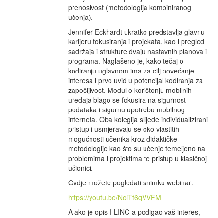
prenosivost (metodologija kombiniranog
učenja).
Jennifer Eckhardt ukratko predstavlja glavnu
karijeru fokusiranja i projekata, kao i pregled
sadržaja i strukture dvaju nastavnih planova i
programa. Naglašeno je, kako tečaj o
kodiranju uglavnom ima za cilj povećanje
interesa i prvo uvid u potencijal kodiranja za
zapošljivost. Modul o korištenju mobilnih
uređaja blago se fokusira na sigurnost
podataka i sigurnu upotrebu mobilnog
interneta. Oba kolegija slijede individualizirani
pristup i usmjeravaju se oko vlastitih
mogućnosti učenika kroz didaktičke
metodologije kao što su učenje temeljeno na
problemima i projektima te pristup u klasičnoj
učionici.
Ovdje možete pogledati snimku webinar:
https://youtu.be/NoiTt6qVVFM
A ako je opis I-LINC-a podigao vaš interes,