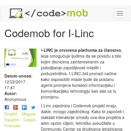
Skoči
Toggl
na
naviga
glavni
sadržaj
Codemob for I-Linc
I
-LINC je otvorena platforma za članstvo,
koja omogućuje ljudima da se povežu s bilo
kojim dionicima zainteresiranim za
poboljšanje zapošljivosti mladih i
poduzetništva. I-LINC želi pronaći načine
Datum unosa:
kako osposobiti mlade ljude da postanu
12/22/2017 -
agenti promjena koristeći informacijsku i
17:47
komunikacijsku tehnologiju kao alat za tu
Autor:
promjenu.
Anonymous
I-Linc zajednica i Codemob projekt imaju,
dakle, mnogo zajedničkog. Kako bi započeli i
English
Magyar
olakšali interakcije između ova dva projekta s
Español
Català
istim općim ciljem, tehničko sveučilište u
Français
Dortmundu Centar za društvena istraživanja