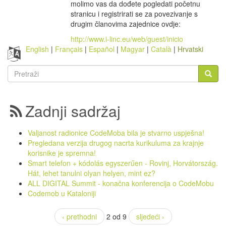
molimo vas da dođete pogledati početnu
stranicu i registrirati se za povezivanje s
drugim članovima zajednice ovdje:
http://www.i-linc.eu/web/guest/inicio
English
Français
Español
Magyar
Català
Hrvatski
Obrazac
pretrage
Pretraži
Zadnji sadržaj
Valjanost radionice CodeMoba bila je stvarno uspješna!
Pregledana verzija drugog nacrta kurikuluma za krajnje
korisnike je spremna!
Smart telefon + kódolás egyszerűen - Rovinj, Horvátország.
Hát, lehet tanulni olyan helyen, mint ez?
ALL DIGITAL Summit - konačna konferencija o CodeMobu
Codemob u Kataloniji
‹ prethodni
2 od 9
sljedeći ›