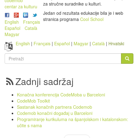
codemob
za stručne suradnike u kulturi.
centar za kulturu
Jedan od rezultata edukacije bila je i web
stranica programa
Cool School
English
Français
Español
Català
Magyar
English
Français
Español
Magyar
Català
Hrvatski
Obrazac
pretrage
Pretraži
Zadnji sadržaj
Konačna konferencija CodeMoba u Barceloni
CodeMob Toolkit
Sastanak konačnih partnera Codemob
Codemob konačni događaj u Barceloni
Programiranje kurikuluma na španjolskom i katalonskom:
učite s nama