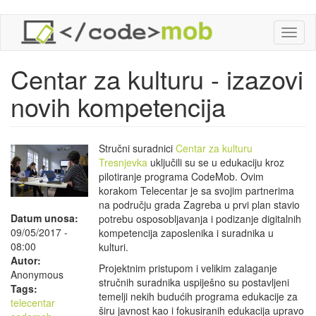
Skoči
Toggl
na
naviga
glavni
sadržaj
Centar za kulturu - izazovi
novih kompetencija
Stručni suradnici
Centar za kulturu
Tresnjevka
uključili su se u edukaciju kroz
pilotiranje programa CodeMob. Ovim
korakom Telecentar je sa svojim partnerima
na području grada Zagreba u prvi plan stavio
Datum unosa:
potrebu osposobljavanja i podizanje digitalnih
09/05/2017 -
kompetencija zaposlenika i suradnika u
08:00
kulturi.
Autor:
Projektnim pristupom i velikim zalaganje
Anonymous
stručnih suradnika uspiješno su postavljeni
Tags:
temelji nekih budućih programa edukacije za
telecentar
širu javnost kao i fokusiranih edukacija upravo