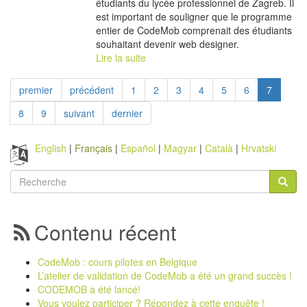
étudiants du lycée professionnel de Zagreb. Il
est important de souligner que le programme
entier de CodeMob comprenait des étudiants
souhaitant devenir web designer.
Lire la suite
premier
précédent
1
2
3
4
5
6
7
8
9
suivant
dernier
English
Français
Español
Magyar
Català
Hrvatski
Formulaire
de
Recherche
recherche
Contenu récent
CodeMob : cours pilotes en Belgique
L’atelier de validation de CodeMob a été un grand succès !
CODEMOB a été lancé!
Vous voulez participer ? Répondez à cette enquête !