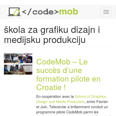
Aller
Toggl
au
naviga
contenu
principal
škola za grafiku dizajn i
medijsku produkciju
CodeMob – Le
succès d’une
formation pilote en
Croatie !
En coopération avec la
School of Graphics,
Design and Media Production
, entre Février
et Juin, Telecentar a brillamment conduit un
programme pilote CodeMob parmi les