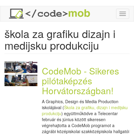
Ugrás
Toggl
a
naviga
tartalomra
škola za grafiku dizajn i
medijsku produkciju
CodeMob - Sikeres
pilótaképzés
Horvátországban!
A Graphics, Design és Media Production
iskolájával (
Škola za grafiku, dizajn i medijsku
produkciju
) együttműködve a Telecentar
február és június között sikeresen
végrehajtotta a CodeMob programot a
zágrábi középiskolai szakközépiskola hallgatói