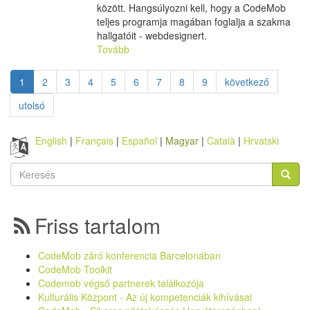
között. Hangsúlyozni kell, hogy a CodeMob
teljes programja magában foglalja a szakma
hallgatóit - webdesignert.
Tovább
1
2
3
4
5
6
7
8
9
következő
utolsó
English
Français
Español
Magyar
Català
Hrvatski
Keresés
űrlap
Keresés
Friss tartalom
CodeMob záró konferencia Barcelonában
CodeMob Toolkit
Codemob végső partnerek találkozója
Kulturális Központ - Az új kompetenciák kihívásai