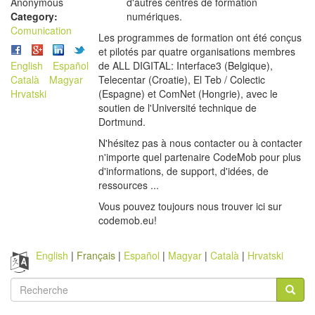
Anonymous
d'autres centres de formation
Category:
numériques.
Comunication
Les programmes de formation ont été conçus
et pilotés par quatre organisations membres
English
Español
de ALL DIGITAL: Interface3 (Belgique),
Català
Magyar
Telecentar (Croatie), El Teb / Colectic
Hrvatski
(Espagne) et ComNet (Hongrie), avec le
soutien de l'Université technique de
Dortmund.
N'hésitez pas à nous contacter ou à contacter
n'importe quel partenaire CodeMob pour plus
d'informations, de support, d'idées, de
ressources ...
Vous pouvez toujours nous trouver ici sur
codemob.eu!
English
Français
Español
Magyar
Català
Hrvatski
Formulaire
de
Recherche