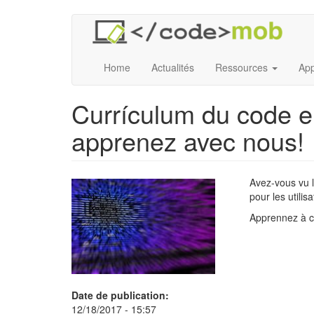
Aller
au
contenu
principal
Home
Actualités
Ressources
App
Currículum du code e
apprenez avec nous!
Avez-vous vu 
pour les utili
Apprennez à c
Date de publication:
12/18/2017 - 15:57