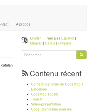
ntact
A propos
English
Français
Español
Magyar
Català
Hrvatski
Formulaire
de
Recherche
 catalan
recherche
Contenu récent
Conférence finale de CodeMob à
Barcelone
CodeMob Toolkit
Toolkit!
Vidéo-présentation
Code: curriculum pour les