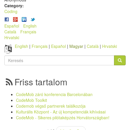
Category:
Coding
Español
English
Català
Français
Hrvatski
English
Français
Español
Magyar
Català
Hrvatski
Keresés
űrlap
Keresés
Friss tartalom
CodeMob záró konferencia Barcelonában
CodeMob Toolkit
Codemob végső partnerek találkozója
Kulturális Központ - Az új kompetenciák kihívásai
CodeMob - Sikeres pilótaképzés Horvátországban!