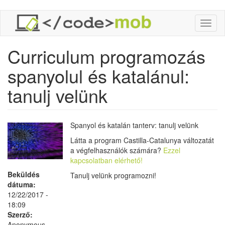
Ugrás
Toggl
a
naviga
tartalomra
Curriculum programozás
spanyolul és katalánul:
tanulj velünk
Spanyol és katalán tanterv: tanulj velünk
Látta a program Castilla-Catalunya változatát
a végfelhasználók számára?
Ezzel
kapcsolatban elérhető!
Beküldés
Tanulj velünk programozni!
dátuma:
12/22/2017 -
18:09
Szerző:
Anonymous