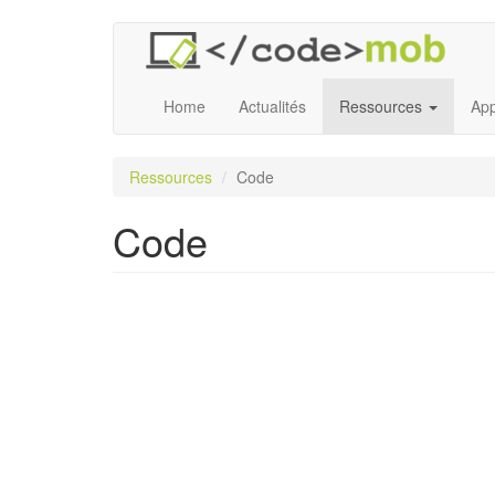
Aller
au
contenu
principal
Home
Actualités
Ressources
App
Ressources
Code
Code