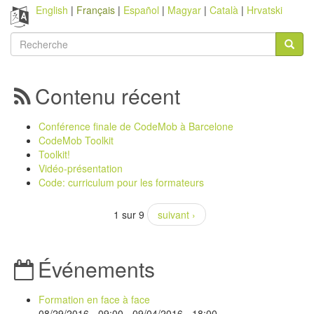
English
Français
Español
Magyar
Català
Hrvatski
Formulaire
de
Recherche
recherche
Contenu récent
Conférence finale de CodeMob à Barcelone
CodeMob Toolkit
Toolkit!
Vidéo-présentation
Code: curriculum pour les formateurs
1 sur 9
suivant ›
Événements
Formation en face à face
08/29/2016 - 09:00
-
09/04/2016 - 18:00