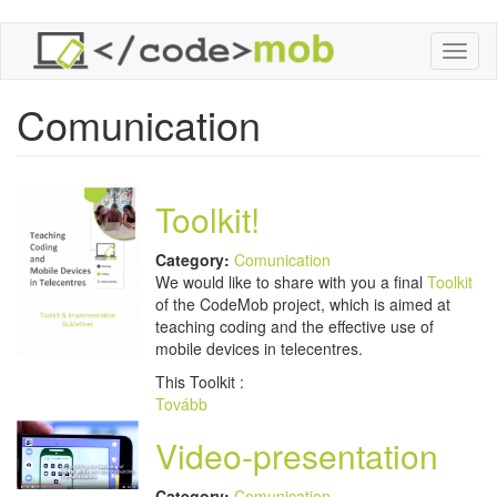
Ugrás
Toggl
a
naviga
tartalomra
Comunication
Toolkit!
Category:
Comunication
We would like to share with you a final
Toolkit
of the CodeMob project, which is aimed at
teaching coding and the effective use of
mobile devices in telecentres.
This Toolkit :
Tovább
Video-presentation
Category:
Comunication