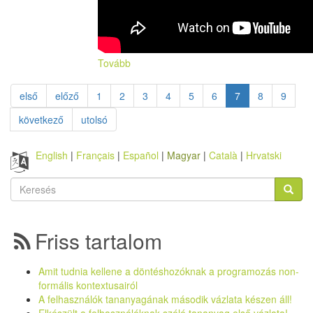
Tovább
első
előző
1
2
3
4
5
6
7
8
9
következő
utolsó
English
Français
Español
Magyar
Català
Hrvatski
Keresés
űrlap
Keresés
Friss tartalom
Amit tudnia kellene a döntéshozóknak a programozás non-
formális kontextusairól
A felhasználók tananyagának második vázlata készen áll!